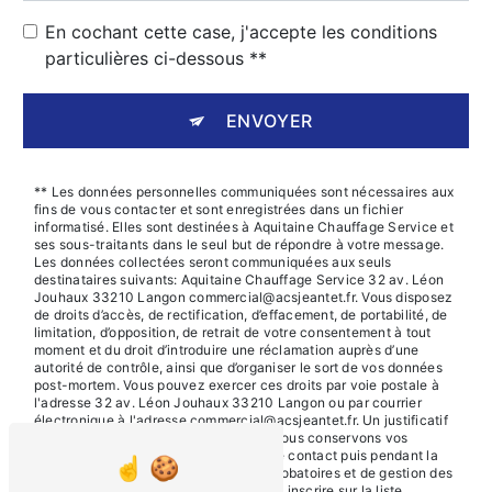
En cochant cette case, j'accepte les conditions
particulières ci-dessous **
ENVOYER
** Les données personnelles communiquées sont nécessaires aux
fins de vous contacter et sont enregistrées dans un fichier
informatisé. Elles sont destinées à Aquitaine Chauffage Service et
ses sous-traitants dans le seul but de répondre à votre message.
Les données collectées seront communiquées aux seuls
destinataires suivants: Aquitaine Chauffage Service 32 av. Léon
Jouhaux 33210 Langon commercial@acsjeantet.fr. Vous disposez
de droits d’accès, de rectification, d’effacement, de portabilité, de
limitation, d’opposition, de retrait de votre consentement à tout
moment et du droit d’introduire une réclamation auprès d’une
autorité de contrôle, ainsi que d’organiser le sort de vos données
post-mortem. Vous pouvez exercer ces droits par voie postale à
l'adresse 32 av. Léon Jouhaux 33210 Langon ou par courrier
électronique à l'adresse commercial@acsjeantet.fr. Un justificatif
d'identité pourra vous être demandé. Nous conservons vos
données pendant la période de prise de contact puis pendant la
durée de prescription légale aux fins probatoires et de gestion des
contentieux. Vous avez le droit de vous inscrire sur la liste