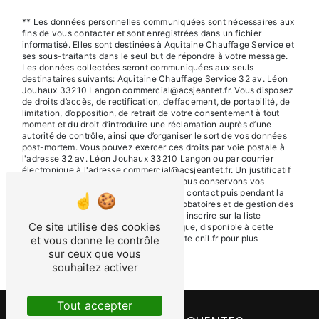
** Les données personnelles communiquées sont nécessaires aux
fins de vous contacter et sont enregistrées dans un fichier
informatisé. Elles sont destinées à Aquitaine Chauffage Service et
ses sous-traitants dans le seul but de répondre à votre message.
Les données collectées seront communiquées aux seuls
destinataires suivants: Aquitaine Chauffage Service 32 av. Léon
Jouhaux 33210 Langon commercial@acsjeantet.fr. Vous disposez
de droits d’accès, de rectification, d’effacement, de portabilité, de
limitation, d’opposition, de retrait de votre consentement à tout
moment et du droit d’introduire une réclamation auprès d’une
autorité de contrôle, ainsi que d’organiser le sort de vos données
post-mortem. Vous pouvez exercer ces droits par voie postale à
l'adresse 32 av. Léon Jouhaux 33210 Langon ou par courrier
électronique à l'adresse commercial@acsjeantet.fr. Un justificatif
d'identité pourra vous être demandé. Nous conservons vos
données pendant la période de prise de contact puis pendant la
durée de prescription légale aux fins probatoires et de gestion des
contentieux. Vous avez le droit de vous inscrire sur la liste
Ce site utilise des cookies
d'opposition au démarchage téléphonique, disponible à cette
adresse:
Bloctel.gouv.fr
. Consultez le site cnil.fr pour plus
et vous donne le contrôle
d’informations sur vos droits.
sur ceux que vous
souhaitez activer
Tout accepter