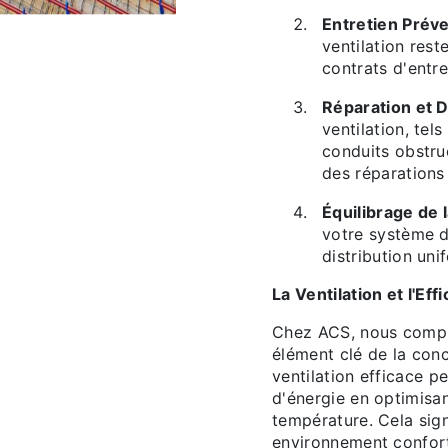
Entretien Préve
ventilation rest
contrats d'entre
Réparation et
ventilation, tel
conduits obstru
des réparations
Équilibrage de l
votre système d
distribution uni
La Ventilation et l'Ef
Chez ACS, nous compre
élément clé de la con
ventilation efficace p
d'énergie en optimisant
température. Cela sign
environnement confort