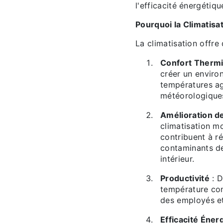
l'efficacité énergétiqu
Pourquoi la Climatisa
La climatisation offr
Confort Therm
créer un enviro
températures ag
météorologiques
Amélioration de 
climatisation m
contribuent à ré
contaminants de l
intérieur.
Productivité
: D
température con
des employés et 
Efficacité Éner